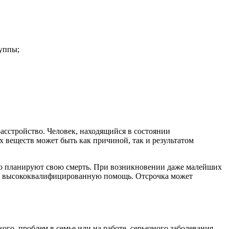
уппы;
асстройство. Человек, находящийся в состоянии
 веществ может быть как причиной, так и результатом
ьно планируют свою смерть. При возникновении даже малейших
вит высококвалифицированную помощь. Отсрочка может
го, проблем в семье или на работе, серьезного заболевания.