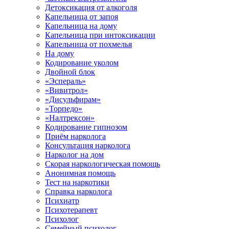
Детоксикация от алкоголя
Капельница от запоя
Капельница на дому
Капельница при интоксикации
Капельница от похмелья
На дому
Кодирование уколом
Двойной блок
«Эспераль»
«Вивитрол»
«Дисульфирам»
«Торпедо»
«Налтрексон»
Кодирование гипнозом
Приём нарколога
Консультация нарколога
Нарколог на дом
Скорая наркологическая помощь
Анонимная помощь
Тест на наркотики
Справка нарколога
Психиатр
Психотерапевт
Психолог
Семейный психолог