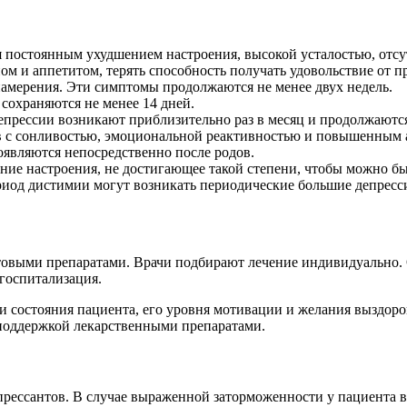
ся постоянным ухудшением настроения, высокой усталостью, отс
ом и аппетитом, терять способность получать удовольствие от
намерения. Эти симптомы продолжаются не менее двух недель.
сохраняются не менее 14 дней.
епрессии возникают приблизительно раз в месяц и продолжаются
 с сонливостью, эмоциональной реактивностью и повышенным 
оявляются непосредственно после родов.
ние настроения, не достигающее такой степени, чтобы можно бы
ериод дистимии могут возникать периодические большие депресс
овыми препаратами. Врачи подбирают лечение индивидуально. О
 госпитализация.
ни состояния пациента, его уровня мотивации и желания выздоро
 поддержкой лекарственными препаратами.
прессантов. В случае выраженной заторможенности у пациента 