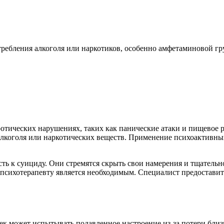
ребления алкоголя или наркотиков, особенно амфетаминовой гр
отических нарушениях, таких как панические атаки и пищевое р
лкоголя или наркотических веществ. Применение психоактивных
сть к суициду. Они стремятся скрыть свои намерения и тщател
к психотерапевту является необходимым. Специалист предоста
ек может испытывать подавленное настроение из-за потери близко