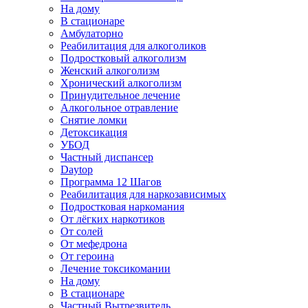
На дому
В стационаре
Амбулаторно
Реабилитация для алкоголиков
Подростковый алкоголизм
Женский алкоголизм
Хронический алкоголизм
Принудительное лечение
Алкогольное отравление
Снятие ломки
Детоксикация
УБОД
Частный диспансер
Daytop
Программа 12 Шагов
Реабилитация для наркозависимых
Подростковая наркомания
От лёгких наркотиков
От солей
От мефедрона
От героина
Лечение токсикомании
На дому
В стационаре
Частный Вытрезвитель