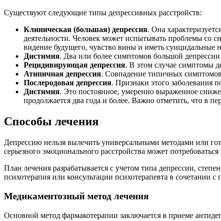
Существуют следующие типы депрессивных расстройств:
Клиническая (большая) депрессия
. Она характеризует
деятельности. Человек может испытывать проблемы со сн
видение будущего, чувство вины и иметь суицидальные 
Дистимия
. Два или более симптомов большой депрессии 
Рецидивирующая депрессия
. В этом случае симптомы д
Атипичная депрессия
. Совпадение типичных симптомов
Послеродовая депрессия
. Признаки этого заболевания п
Дистимия
. Это постоянное, умеренно выраженное сниже
продолжается два года и более. Важно отметить, что в п
Способы лечения
Депрессию нельзя вылечить универсальными методами или гот
серьезного эмоционального расстройства может потребоваться
План лечения разрабатывается с учетом типа депрессии, степе
психотерапия или консультации психотерапевта в сочетании с
Медикаментозный метод лечения
Основной метод фармакотерапии заключается в приеме антиде