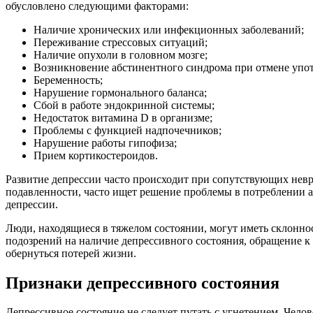
обусловлено следующими факторами:
Наличие хронических или инфекционных заболеваний;
Переживание стрессовых ситуаций;
Наличие опухоли в головном мозге;
Возникновение абстинентного синдрома при отмене упот
Беременность;
Нарушение гормонального баланса;
Сбой в работе эндокринной системы;
Недостаток витамина D в организме;
Проблемы с функцией надпочечников;
Нарушение работы гипофиза;
Прием кортикостероидов.
Развитие депрессии часто происходит при сопутствующих невр
подавленности, часто ищет решение проблемы в потреблении а
депрессии.
Люди, находящиеся в тяжелом состоянии, могут иметь склонно
подозрений на наличие депрессивного состояния, обращение 
обернуться потерей жизни.
Признаки депрессивного состояния
Депрессивное состояние не следует путать с угнетением. Челов