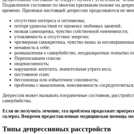
Подавленное состояние по многим признакам похоже на депрес
времени. Признаки настоящей депрессии продолжаются не мене
отсутствие интереса и оптимизма;
потеря удовольствия от прежних любимых занятий;
низкая самооценка, чувство собственной никчемности;
утомляемость и отсутствие энергии;
чрезмерная самокритика, чувство вины за несовершенные
ненависть к себе;
размышления о самоубийстве, неоднократные попытки по
Переписываем список:
индекисивность;
нарушение аппетита, значительная утрата веса;
постоянное плач;
бессонница или избыточное сонливость;
проблемы с мышлением, невозможность сосредоточиться
Депрессия может вызывать пограничные состояния, расстройств
самоубийства.
Если не получить лечение, эта проблема продолжит прогрес
склероз. Вовремя предоставленная медицинская помощь мож
Типы депрессивных расстройств