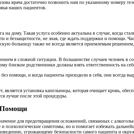
зова врача достаточно позвонить нам по указанному номеру тел
овья наших пациентов.
 на дому. Такая услуга особенно актуальна в случае, когда стал
ти и беззащитности, не зная, где ждать поддержки и помощи. Ча
кую больницу также не всегда является приемлемым решением, 
ением в сложной ситуации. В большинстве случаев человек в со
этому близкие родственники должны взять ответственность на себ
без помощи, и когда пациенты приходили в себя, они всегда вы
, является установка капельницы, которая очищает кровь, обес
тся лучше после этой процедуры.
й Помощи
начение для предотвращения осложнений, связанных с алкоголь
ие и психологические симптомы, но и помогает избежать дальне
к поведению, угрожающему безопасности самого пациента и окру