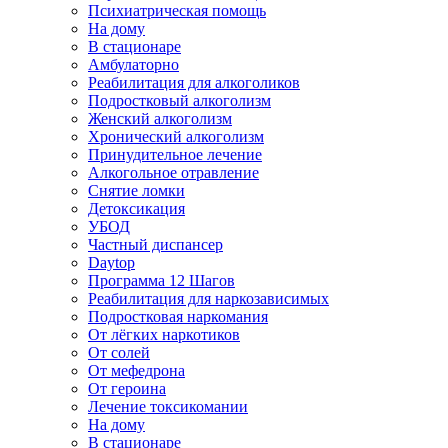
Психиатрическая помощь
На дому
В стационаре
Амбулаторно
Реабилитация для алкоголиков
Подростковый алкоголизм
Женский алкоголизм
Хронический алкоголизм
Принудительное лечение
Алкогольное отравление
Снятие ломки
Детоксикация
УБОД
Частный диспансер
Daytop
Программа 12 Шагов
Реабилитация для наркозависимых
Подростковая наркомания
От лёгких наркотиков
От солей
От мефедрона
От героина
Лечение токсикомании
На дому
В стационаре