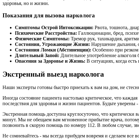
здоровья, но и жизни.
Показания для вызова нарколога
Симптомы Острой Интоксикации:
Рвота, тошнота, диа
Психические Расстройства:
Галлюцинации, бред, психич
Физические Симптомы:
Тремор рук, тахикардия, аритми
Состояния, Угрожающие Жизни:
Нарушение дыхания, об
Состояния Ломки (Абстиненции):
Особенно при резком 
Длительный Запой:
Длительное употребление алкоголя б
Опасения за Здоровье и Жизнь:
В ситуациях, когда есть
Экстренный выезд нарколога
Наши эксперты готовы быстро приехать к вам на дом, не стесня
Иногда состояние пациента настолько критическое, что каждая
последствия для здоровья и жизни пациентов. Будьте уверены -
Экстренная помощь доступна круглосуточно, что критически в
минут. Мы не обещаем вам мгновенное прибытие врача, потому 
позвонить в скорую помощь по номеру 112. В любом случае, з
Не сомневайтесь - мы всегда прибудем вовремя и сделаем все