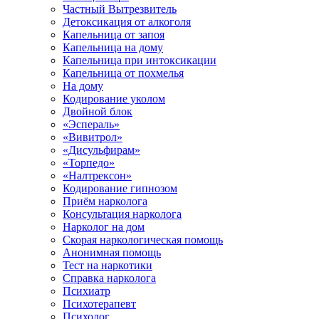
Частный Вытрезвитель
Детоксикация от алкоголя
Капельница от запоя
Капельница на дому
Капельница при интоксикации
Капельница от похмелья
На дому
Кодирование уколом
Двойной блок
«Эспераль»
«Вивитрол»
«Дисульфирам»
«Торпедо»
«Налтрексон»
Кодирование гипнозом
Приём нарколога
Консультация нарколога
Нарколог на дом
Скорая наркологическая помощь
Анонимная помощь
Тест на наркотики
Справка нарколога
Психиатр
Психотерапевт
Психолог