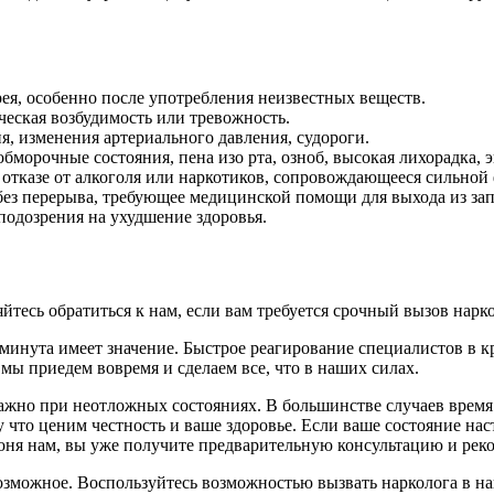
рея, особенно после употребления неизвестных веществ.
еская возбудимость или тревожность.
я, изменения артериального давления, судороги.
морочные состояния, пена изо рта, озноб, высокая лихорадка, 
отказе от алкоголя или наркотиков, сопровождающееся сильной
ез перерыва, требующее медицинской помощи для выхода из зап
 подозрения на ухудшение здоровья.
йтесь обратиться к нам, если вам требуется срочный вызов нарко
 минута имеет значение. Быстрое реагирование специалистов в 
 мы приедем вовремя и сделаем все, что в наших силах.
ажно при неотложных состояниях. В большинстве случаев время
что ценим честность и ваше здоровье. Если ваше состояние наст
воня нам, вы уже получите предварительную консультацию и рек
 возможное. Воспользуйтесь возможностью вызвать нарколога в