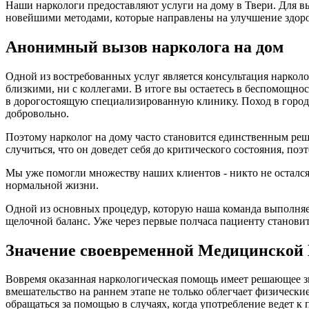
Наши наркологи предоставляют услуги на дому в Твери. Для вы
новейшими методами, которые направлены на улучшение здор
Анонимный вызов нарколога на дом
Одной из востребованных услуг является консультация нарколога
близкими, ни с коллегами. В итоге вы остаетесь в беспомощнос
в дорогостоящую специализированную клинику. Поход в городс
добровольно.
Поэтому нарколог на дому часто становится единственным реш
случиться, что он доведет себя до критического состояния, по
Мы уже помогли множеству наших клиентов - никто не остался 
нормальной жизни.
Одной из основных процедур, которую наша команда выполняет
щелочной баланс. Уже через первые полчаса пациенту станови
Значение своевременной Медицинско
Вовремя оказанная наркологическая помощь имеет решающее з
вмешательство на раннем этапе не только облегчает физическ
обращаться за помощью в случаях, когда употребление ведет 