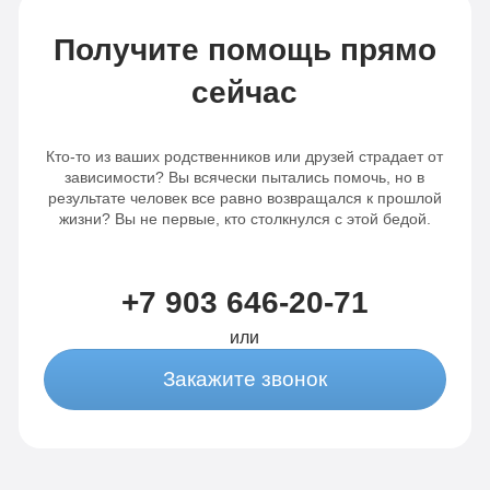
где лежала. Вот уже пол года прошло, а
сестра ни разу не притронулась к
Получите помощь прямо
алкоголю. Мы вам очень благодарны за
ваш труд.
сейчас
Кто-то из ваших родственников или друзей страдает от
зависимости? Вы всячески пытались помочь, но в
результате человек все равно возвращался к прошлой
жизни? Вы не первые, кто столкнулся с этой бедой.
+7 903 646-20-71
или
Закажите звонок