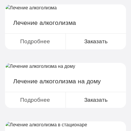
Групповая терапия
Детоксикация
Лечение алкоголизма
Круглосуточное наблюдение
Поддержка родственников
Подробнее
Заказать
4-х разовое питание
Больничный лист
Лечение алкоголизма на дому
Записаться
Подробнее
Заказать