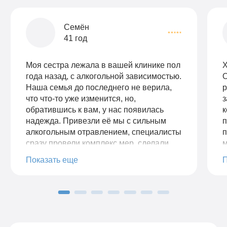
Семён
41 год
Моя сестра лежала в вашей клинике пол
Х
года назад, с алкогольной зависимостью.
Наша семья до последнего не верила,
р
что что-то уже изменится, но,
з
обратившись к вам, у нас появилась
к
надежда. Привезли её мы с сильным
алкогольным отравлением, специалисты
п
сразу провели комплекс мер, сделали
м
детоксикацию и назначили лечение.
Показать еще
Сестре, да и нам, конечно же,
понравился комплексный подход к
проблеме. Сестра очень довольна
условиями пребывания в стационаре.
Говорит, такое трепетное отношение
видит первый раз, хотя она у нас много