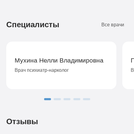
Подробнее
Подробнее
Подробнее
Подробнее
Подробнее
Подробнее
Подробнее
Подробнее
Заказать
Заказать
Заказать
Заказать
Заказать
Заказать
Заказать
Заказать
Специалисты
Все врачи
Мухина Нелли Владимировна
Врач психиатр-нарколог
В
Отзывы