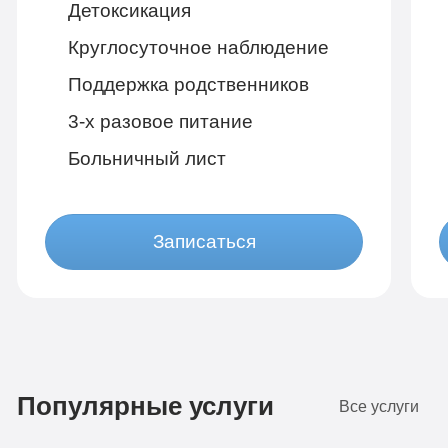
Детоксикация
Круглосуточное наблюдение
Поддержка родственников
3-х разовое питание
Больничный лист
Записаться
Бюджетно
1 490 руб
Популярные услуги
4-х местная комната
2
Все услуги
Диагностика